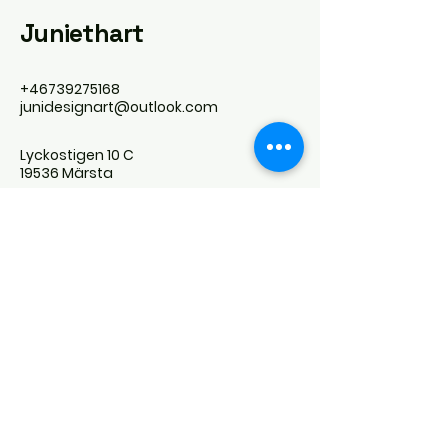
Juniethart
+46739275168
junidesignart@outlook.com
Lyckostigen 10 C
19536 Märsta
Prenumerera på
Vårt Nyhetsbrev
junidesignart@outlook.com