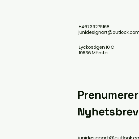
+46739275168
junidesignart@outlook.co
Lyckostigen 10 C
19536 Märsta
Prenumerer
Nyhetsbrev
junidesignart@outlook.c