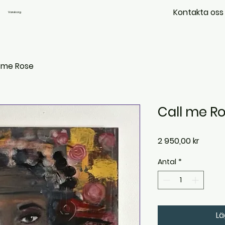
Kontakta oss
Varukorg
l me Rose
Call me R
Pris
2 950,00 kr
Antal
*
Lä