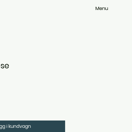
Menu
ose
gg i kundvagn