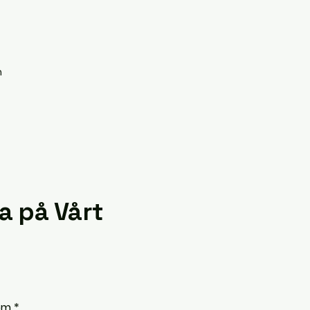
m
a på Vårt
om